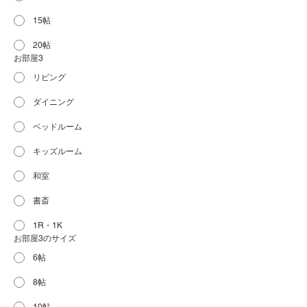
15帖
20帖
お部屋3
リビング
ダイニング
ベッドルーム
キッズルーム
和室
書斎
1R・1K
お部屋3のサイズ
6帖
8帖