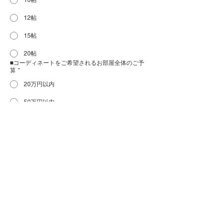
10帖
12帖
15帖
20帖
■コーディネートをご希望されるお部屋全体のご予
算
*
20万円以内
50万円以内
100万円以内
150万円以内
200万円以内
200万円以上
■弊社でご検討中の商品
*