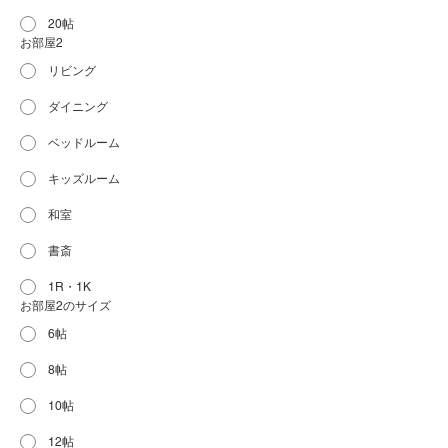
20帖
お部屋2
リビング
ダイニング
ベッドルーム
キッズルーム
和室
書斎
1R・1K
お部屋2のサイズ
6帖
8帖
10帖
12帖