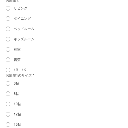
お部屋１
*
リビング
ダイニング
ベッドルーム
キッズルーム
和室
書斎
1R・1K
お部屋1のサイズ
*
6帖
8帖
10帖
12帖
15帖