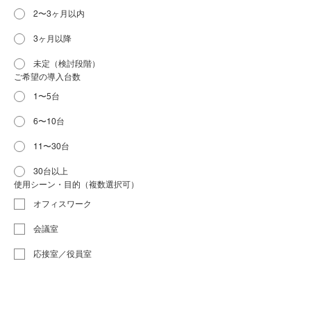
2〜3ヶ月以内
3ヶ月以降
未定（検討段階）
ご希望の導入台数
1〜5台
6〜10台
11〜30台
30台以上
使用シーン・目的（複数選択可）
オフィスワーク
会議室
応接室／役員室
福利厚生(従業員の在宅勤務等)
その他