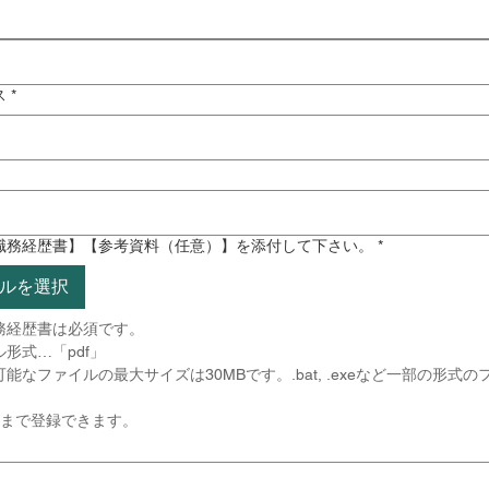
ス
*
職務経歴書】【参考資料（任意）】を添付して下さい。
*
ルを選択
※履歴書と職務経歴書は必須です。 
形式…「pdf」
能なファイルの最大サイズは30MBです。.bat, .exeなど一部の形式
ルまで登録できます。