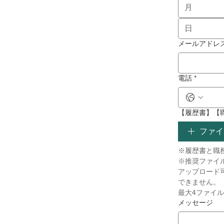
月
メールアドレ
電話
*
【履歴書】【
ファイ
※推奨ファイル
アップロード可
できません。 
最大4ファイ
メッセージ