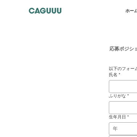
ホー
応募ポジシ
以下のフォー
氏名
*
ふりがな
*
生年月日
*