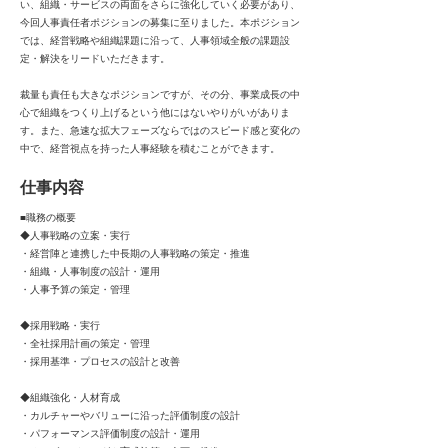
い、組織・サービスの両面をさらに強化していく必要があり、
今回人事責任者ポジションの募集に至りました。本ポジション
では、経営戦略や組織課題に沿って、人事領域全般の課題設
定・解決をリードいただきます。
裁量も責任も大きなポジションですが、その分、事業成長の中
心で組織をつくり上げるという他にはないやりがいがありま
す。また、急速な拡大フェーズならではのスピード感と変化の
中で、経営視点を持った人事経験を積むことができます。
仕事内容
■職務の概要
◆人事戦略の立案・実行
・経営陣と連携した中長期の人事戦略の策定・推進
・組織・人事制度の設計・運用
・人事予算の策定・管理
◆採用戦略・実行
・全社採用計画の策定・管理
・採用基準・プロセスの設計と改善
◆組織強化・人材育成
・カルチャーやバリューに沿った評価制度の設計
・パフォーマンス評価制度の設計・運用