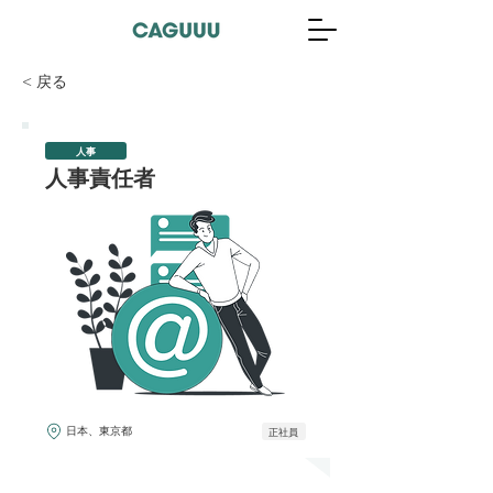
< 戻る
人事
人事責任者
日本、東京都
正社員