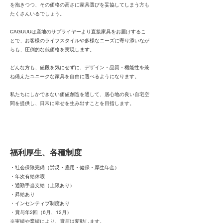
を抱きつつ、その価格の高さに家具選びを妥協してしまう方も
たくさんいるでしょう。
CAGUUUは産地のサプライヤーより直接家具をお届けするこ
とで、お客様のライフスタイルや多様なニーズに寄り添いなが
らも、圧倒的な低価格を実現します。
どんな方も、値段を気にせずに、デザイン・品質・機能性を兼
ね備えたユニークな家具を自由に選べるようになります。
私たちにしかできない価値創造を通して、居心地の良い自宅空
間を提供し、日常に幸せを生み出すことを目指します。
福利厚生、各種制度
・社会保険完備（労災・雇用・健保・厚生年金）
・年次有給休暇
・通勤手当支給（上限あり）
・昇給あり
・インセンティブ制度あり
・賞与年2回（6月、12月）
※実績や業績により、賞与は変動します。