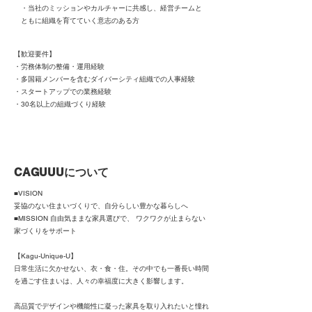
・当社のミッションやカルチャーに共感し、経営チームと
ともに組織を育てていく意志のある方
【歓迎要件】
・労務体制の整備・運用経験
・多国籍メンバーを含むダイバーシティ組織での人事経験
・スタートアップでの業務経験
・30名以上の組織づくり経験
CAGUUUについて
■VISION
妥協のない住まいづくりで、自分らしい豊かな暮らしへ
■MISSION 自由気ままな家具選びで、 ワクワクが止まらない
家づくりをサポート
【Kagu-Unique-U】
日常生活に欠かせない、衣・食・住。その中でも一番長い時間
を過ごす住まいは、人々の幸福度に大きく影響します。
高品質でデザインや機能性に凝った家具を取り入れたいと憧れ