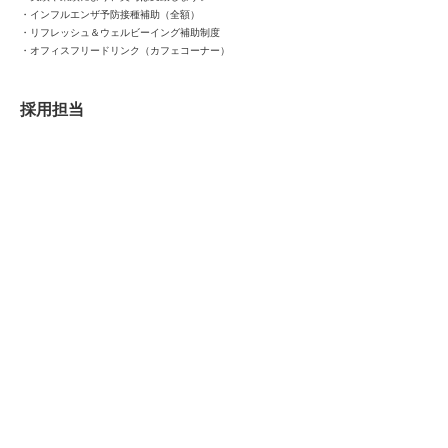
・インフルエンザ予防接種補助（全額）
・リフレッシュ＆ウェルビーイング補助制度
・オフィスフリードリンク（カフェコーナー）
採用担当
メール:
hr@caguuu.com
電話での問い合わせ・応募:
03-4446-2632
エントリー