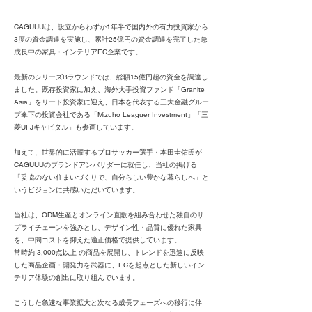
CAGUUUは、設立からわずか1年半で国内外の有力投資家から
3度の資金調達を実施し、累計25億円の資金調達を完了した急
成長中の家具・インテリアEC企業です。
最新のシリーズBラウンドでは、総額15億円超の資金を調達し
ました。既存投資家に加え、海外大手投資ファンド「Granite
Asia」をリード投資家に迎え、日本を代表する三大金融グルー
プ傘下の投資会社である「Mizuho Leaguer Investment」「三
菱UFJキャピタル」も参画しています。
加えて、世界的に活躍するプロサッカー選手・本田圭佑氏が
CAGUUUのブランドアンバサダーに就任し、当社の掲げる
「妥協のない住まいづくりで、自分らしい豊かな暮らしへ」と
いうビジョンに共感いただいています。
当社は、ODM生産とオンライン直販を組み合わせた独自のサ
プライチェーンを強みとし、デザイン性・品質に優れた家具
を、中間コストを抑えた適正価格で提供しています。
常時約 3,000点以上 の商品を展開し、トレンドを迅速に反映
した商品企画・開発力を武器に、ECを起点とした新しいイン
テリア体験の創出に取り組んでいます。
こうした急速な事業拡大と次なる成長フェーズへの移行に伴