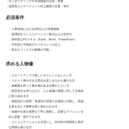
・オンボーディングや育成施策の企画・推進
・従業員エンゲージメント向上施策の立案・実行
​必須条件
・人事領域における2年以上の実務経験
・論理的なコミュニケーション能力および交渉力
・基本的なPCスキル（Excel、Word、PowerPoint）
・日本語と中国語がビジネスレベル以上
・東京オフィスでの勤務が可能
求める人物像
・スタートアップで新しいチャレンジをしたい方
・スピード感や大きな変化を楽しみながら働ける方
・裁量権を持って責任感のある仕事がしたい方
・経営視点を持ちながら、人と組織の課題に対して主体的
に取り組める方
・制度設計や採用・育成等の領域で自発的に行動し、現場
を巻き込んで物事を前に進められる方
・組織や社員の状態を丁寧に観察し、必要なアクションを
自ら提案・実行できる方
・コミュニケーションを大切にし、社内外の関係者と良好
な関係を築ける方