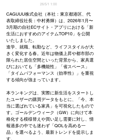
26/5/1 1:00
CAGUUU株式会社（本社：東京都港区、代
表取締役社長：中村勇輝）は、2026年1月〜
3月期の自社ECサイト・アプリにおける「新
生活におすすめのアイテムTOP10」を公開
いたしました。
進学、就職、転勤など、ライフスタイルが大
きく変化する春。近年は物価上昇や都市部の
限られた居住空間といった背景から、家具選
びにおいても「多機能性」「省スペース」
「タイムパフォーマンス（効率性）」を重視
する傾向が強まっています。
本ランキングは、実際に新生活をスタートし
たユーザーの購買データをもとに、「今、本
当に選ばれている家具」を可視化したもので
す。ゴールデンウィーク（GW）に向けて本
格化する模様替えや買い足し需要に対し、情
報過多の中でも迷わず「QOLを高める一
品」を選べるよう、最新トレンドを提示しま
す。