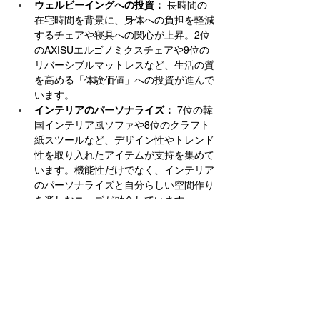
ウェルビーイングへの投資： 
長時間の
在宅時間を背景に、身体への負担を軽減
するチェアや寝具への関心が上昇。2位
のAXISUエルゴノミクスチェアや9位の
リバーシブルマットレスなど、生活の質
を高める「体験価値」への投資が進んで
います。
インテリアのパーソナライズ： 
7位の韓
国インテリア風ソファや8位のクラフト
紙スツールなど、デザイン性やトレンド
性を取り入れたアイテムが支持を集めて
います。機能性だけでなく、インテリア
のパーソナライズと自分らしい空間作り
を楽しむニーズが融合しています。
■GW SALE開催中
ゴールデンウィーク期間に合わせ、
CAGUUUでは新生活の買い足し需要に応え
る「GW SALE」を開催中です。50,000円以
上の購入で使える5％OFFクーポンの配布に