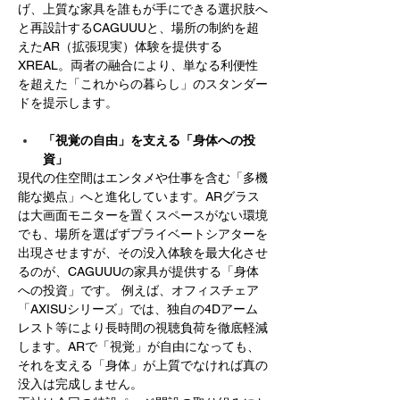
げ、上質な家具を誰もが手にできる選択肢へ
と再設計するCAGUUUと、場所の制約を超
えたAR（拡張現実）体験を提供する
XREAL。両者の融合により、単なる利便性
を超えた「これからの暮らし」のスタンダー
ドを提示します。
「視覚の自由」を支える「身体への投
資」
現代の住空間はエンタメや仕事を含む「多機
能な拠点」へと進化しています。ARグラス
は大画面モニターを置くスペースがない環境
でも、場所を選ばずプライベートシアターを
出現させますが、その没入体験を最大化させ
るのが、CAGUUUの家具が提供する「身体
への投資」です。 例えば、オフィスチェア
「AXISUシリーズ」では、独自の4Dアーム
レスト等により長時間の視聴負荷を徹底軽減
します。ARで「視覚」が自由になっても、
それを支える「身体」が上質でなければ真の
没入は完成しません。