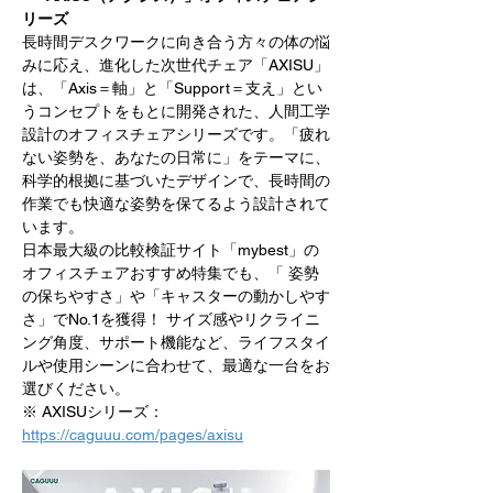
リーズ
長時間デスクワークに向き合う方々の体の悩
みに応え、進化した次世代チェア「AXISU」
は、「Axis＝軸」と「Support＝支え」とい
うコンセプトをもとに開発された、人間工学
設計のオフィスチェアシリーズです。「疲れ
ない姿勢を、あなたの日常に」をテーマに、
科学的根拠に基づいたデザインで、長時間の
作業でも快適な姿勢を保てるよう設計されて
います。
日本最大級の比較検証サイト「mybest」の
オフィスチェアおすすめ特集でも、「 姿勢
の保ちやすさ」や「キャスターの動かしやす
さ」でNo.1を獲得！ サイズ感やリクライニ
ング角度、サポート機能など、ライフスタイ
ルや使用シーンに合わせて、最適な一台をお
選びください。
※ AXISUシリーズ：
https://caguuu.com/pages/axisu