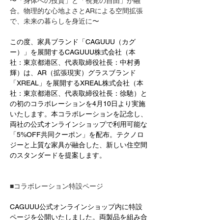
〜「身体への投資」と「視覚の自由」が融
合。物理的な心地よさとARによる空間拡張
で、未来の暮らしを身近に〜
この度、家具ブランド「CAGUUU（カグ
ー）」を展開するCAGUUU株式会社（本
社：東京都港区、代表取締役社長：中村勇
輝）は、AR（拡張現実）グラスブランド
「XREAL」を展開するXREAL株式会社（本
社：東京都港区、代表取締役社長：徐馳）と
の初のコラボレーションを4月10日より実施
いたします。本コラボレーションを記念し、
両社の公式オンラインショップで利用可能な
「5%OFF共同クーポン」を配布。テクノロ
ジーと上質な家具が融合した、新しい住空間
のスタンダードを提案します。
■コラボレーション特設ページ
CAGUUU公式オンラインショップ内に特設
ページを公開いたしました。両製品を組み合